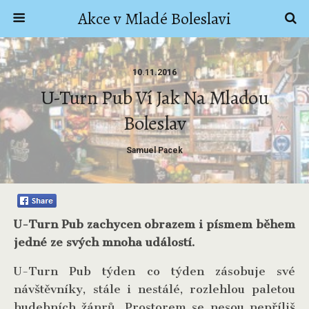
Akce v Mladé Boleslavi
10.11.2016
U-Turn Pub Ví Jak Na Mladou
Boleslav
Samuel Pacek
U-Turn Pub zachycen obrazem i písmem během
jedné ze svých mnoha událostí.
U-Turn Pub týden co týden zásobuje své
n
ávštěvníky
, stále i nestálé, rozlehlou paletou
hudebních žánrů.
Prostorem se nesou nepříliš