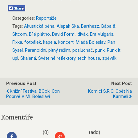
Categories:
Reportáže
Tags:
Akustická pěna
,
Alepak Ska
,
Barthezz. Bába &
Sitcom
,
Bílé plátno
,
David Formi
,
divák
,
Era Vulgaris
,
Fixka
,
fotbálek
,
kapela
,
koncert
,
Mladá Boleslav
,
Pan
Sysel
,
Paranoidní
,
pitný režim
,
posluchač
,
punk
,
Punk it
up!
,
Skalená
,
Světelné reflektory
,
tech house
,
zpěvák
Previous Post
Next Post
Knižní Festival BOok! Con
Komici S.r.o. Opět Na
Poprvé V Ml. Boleslavi
Karmeli
Komentáře
(0)
(add)