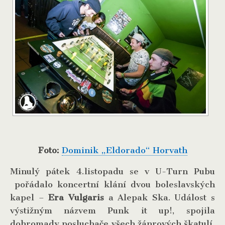
Foto:
Dominik „Eldorado“ Horvath
Minulý pátek 4.listopadu se v U-Turn Pubu
pořádalo koncertní klání dvou boleslavských
kapel –
Era Vulgaris
a Alepak Ska. Událost s
výstižným názvem Punk it up!, spojila
dohromady posluchače všech žánrových škatulí.