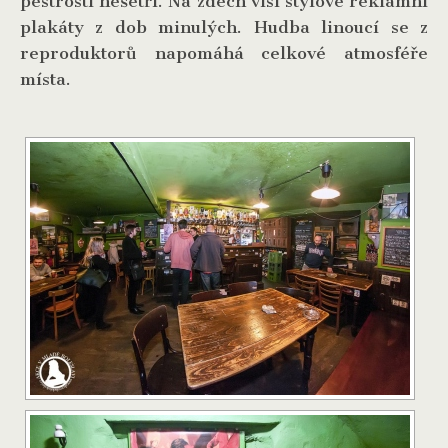
pestrostí nešetří. Na zdech visí stylové reklamní
plakáty z dob minulých. Hudba linoucí se z
reproduktorů napomáhá celkové atmosféře
místa.