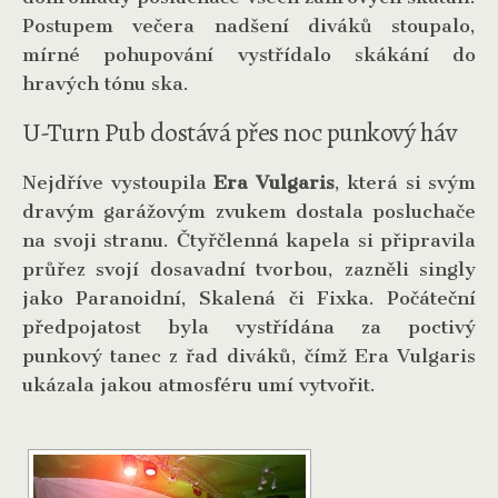
Postupem večera nadšení diváků stoupalo,
mírné pohupování vystřídalo skákání do
hravých tónu ska.
U-Turn Pub dostává přes noc punkový háv
Nejdříve vystoupila
Era Vulgaris
, která si svým
dravým garážovým zvukem dostala posluchače
na svoji stranu. Čtyřčlenná kapela si připravila
průřez svojí dosavadní tvorbou, zazněli singly
jako Paranoidní, Skalená či Fixka. Počáteční
předpojatost byla vystřídána za poctivý
punkový tanec z řad diváků, čímž Era Vulgaris
ukázala jakou atmosféru umí vytvořit.