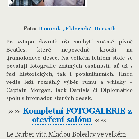
Foto:
Dominik „Eldorado“ Horvath
Po vstupu dovnitř uši zachytí známé písně
Beatles, které neposedně krouží na
gramofonové desce. Na velkém letitém stole se
povalují fotografie známých osobností, ať už z
řad historických, tak i popkulturních. Hned
vedle leží rozsáhlý výběr rumů a whisky –
Captain Morgan, Jack Daniels či Diplomatico
spolu s hromadou starých desek.
»»
Kompletní FOTOGALERIE z
otevření salónu
««
Le Barber vítá Mladou Boleslav ve velkém