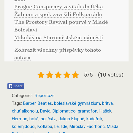
Prague Conspiracy zavítali do Účka
Žalman a spol. završili Folkparádu
The Prostory Revival poprvé v Mladé
Boleslavi
Mikuláš na Staroměstském náměstí
Zobrazit všechny příspěvky tohoto
autora
5/5 - (10 votes)
Categories:
Reportáže
Tags:
Barber
,
Beatles
,
boleslavské gymnázium
,
břitva
,
chuť alkoholu
,
David
,
Diplomatico
,
gramofon
,
Hašek
,
Herman
,
holič
,
holičství
,
Jakub Klapač
,
kadeřník
,
kolemjdoucí
,
Kotlaba
,
Le
,
lidé
,
Miroslav Fadrhonc
,
Mladá