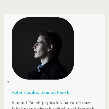
Autor článku:
Samuel Pacek
Samuel Pacek je pisálek na volné noze,
jehož psaný přesah začíná u reklamních