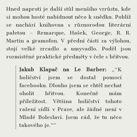
Hned naproti je další stůl menšího vzrůstu, kde
si mohou hosté nabídnout něco k snědku. Poblíž
se nachází knihovna s různorodou literární
paletou – Remarque, Hašek, George, R. R.
Martin a gramofon. V přední části za výlohou,
stojí velké zrcadlo a umyvadlo. Poděl jsou
rozmístěné praktické předměty v čele s břitvou.
Jakub Klapač na Le Barber:
„“K
holičství jsem se dostal pomocí
facebooku. Dlouho jsem se chtěl nechat
oholit břitvou. Konečně mám
příležitost. Většina holičství tohoto
ražení sídlí v Praze, ale žádné není v
Mladé Boleslavi. Jsem rád, že tu něco
takového je.““