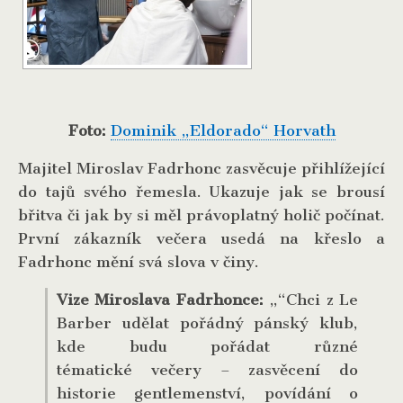
Foto:
Dominik „Eldorado“ Horvath
Majitel Miroslav Fadrhonc zasvěcuje přihlížející
do tajů svého řemesla. Ukazuje jak se brousí
břitva či jak by si měl právoplatný holič počínat.
První zákazník večera usedá na křeslo a
Fadrhonc mění svá slova v činy.
Vize Miroslava Fadrhonce:
„“Chci z Le
Barber udělat pořádný pánský klub,
kde budu pořádat různé
tématické večery – zasvěcení do
historie gentlemenství, povídání o