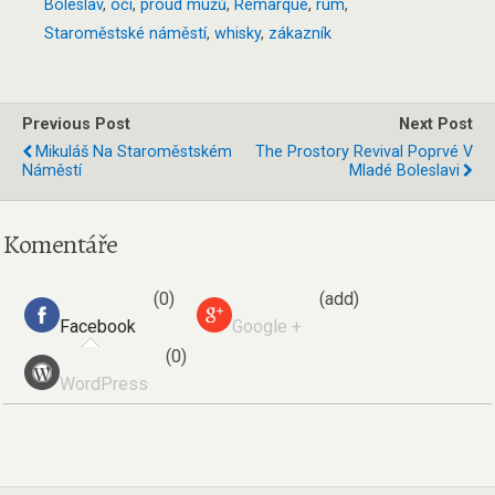
Boleslav
,
oči
,
proud mužů
,
Remarque
,
rum
,
Staroměstské náměstí
,
whisky
,
zákazník
Previous Post
Next Post
Mikuláš Na Staroměstském
The Prostory Revival Poprvé V
Náměstí
Mladé Boleslavi
Komentáře
(0)
(add)
Facebook
Google +
(0)
WordPress