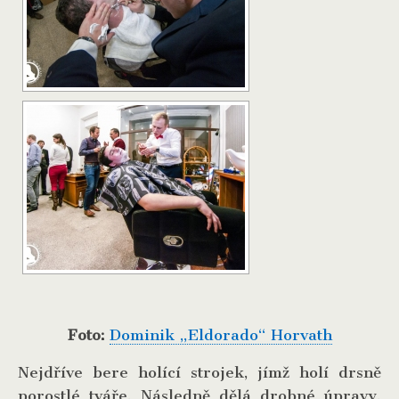
Foto:
Dominik „Eldorado“ Horvath
Nejdříve bere holící strojek, jímž holí drsně
porostlé tváře. Následně dělá drobné úpravy.