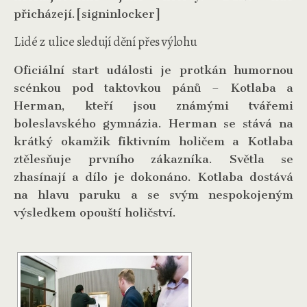
přicházejí.[signinlocker]
Lidé z ulice sledují dění přes výlohu
Oficiální start události je protkán humornou
scénkou pod taktovkou pánů – Kotlaba a
Herman, kteří jsou známými tvářemi
boleslavského gymnázia. Herman se stává na
krátký okamžik fiktivním holičem a Kotlaba
ztělesňuje prvního zákazníka. Světla se
zhasínají a dílo je dokonáno. Kotlaba dostává
na hlavu paruku a se svým nespokojeným
výsledkem opouští holičství.