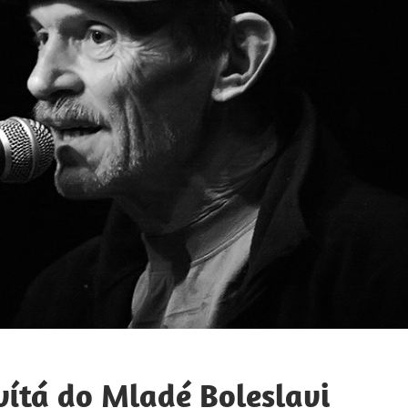
zavítá do Mladé Boleslavi