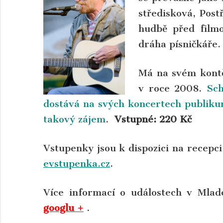
středisková, Post
hudbě před filmo
dráha písničkáře.
Má na svém kontě 
v roce 2008.
Sch
dostává na svých koncertech publikum
takový zájem
.
Vstupné: 220 Kč
Vstupenky jsou k dispozici na recepc
evstupenka.cz
.
Více informací o událostech v Mla
googlu +
.