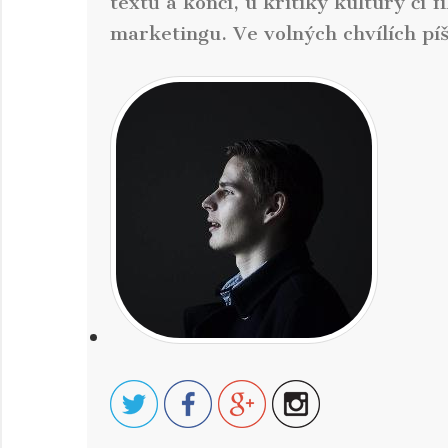
textů a končí, u kritiky kultury či f
marketingu. Ve volných chvílích píš