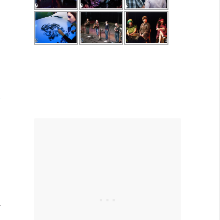
m
e
.
l
á