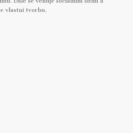
ilmu. Dále se věnuje sociálním sítím a
e vlastní tvorbu.