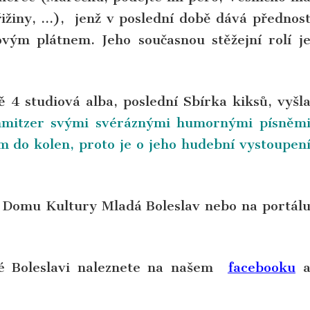
řižiny, …), jenž v poslední době dává přednos
vým plátnem. Jeho současnou stěžejní rolí j
4 studiová alba, poslední Sbírka kiksů, vyšl
mitzer svými svéráznými humornými písněm
 do kolen, proto je o jeho hudební vystoupen
i Domu Kultury Mladá Boleslav nebo na portál
dé Boleslavi naleznete na našem
facebooku