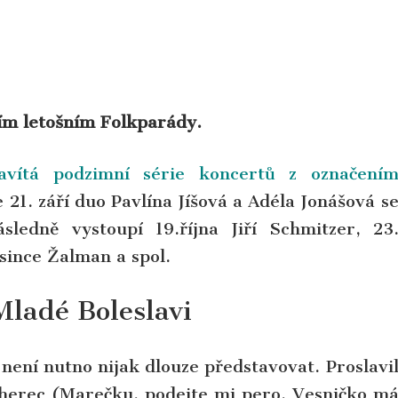
ím letošním Folkparády.
avítá podzimní série koncertů z označení
 21. září duo Pavlína Jíšová a Adéla Jonášová s
edně vystoupí 19.října Jiří Schmitzer, 23
osince Žalman a spol.
Mladé Boleslavi
 není nutno nijak dlouze představovat. Proslavi
 herec (Marečku, podejte mi pero, Vesničko m