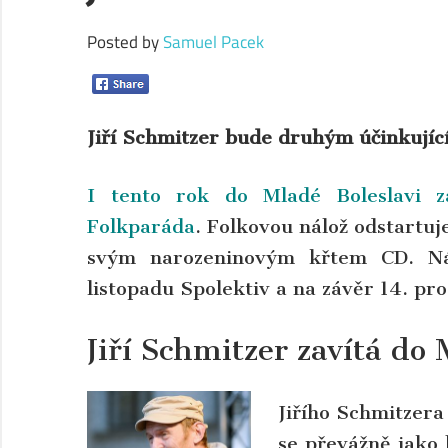
Posted by
Samuel Pacek
Jiří Schmitzer bude druhým účinkujíc
I tento rok do Mladé Boleslavi z
Folkparáda
. Folkovou nálož odstartuje
svým narozeninovým křtem CD. Násl
listopadu Spolektiv a na závěr 14. pr
Jiří Schmitzer zavítá do 
Jiřího Schmitzera
se převážně jako