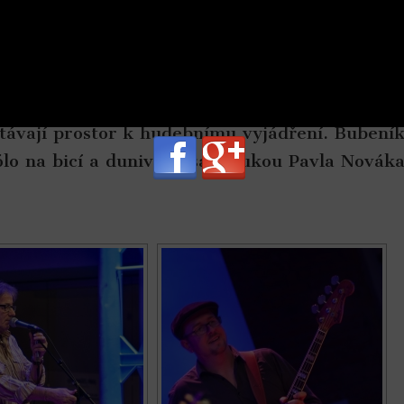
GALERIE z Vystoupení
««
anitou dávkou sólových tónů. Aby toho nebyl
stávají prostor k hudebnímu vyjádření. Bubení
ólo na bicí a dunivá basa v rukou Pavla Novák