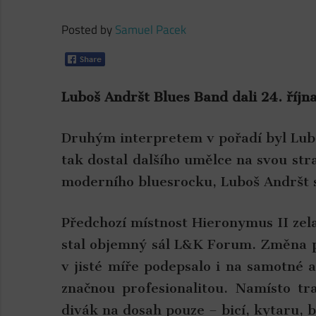
Posted by
Samuel Pacek
Luboš Andršt Blues Band dali 24. ří
Druhým interpretem v pořadí byl Lubo
tak dostal dalšího umělce na svou st
moderního bluesrocku, Luboš Andršt 
Předchozí místnost Hieronymus II zel
stal objemný sál L&K Forum. Změna pro
v jisté míře podepsalo i na samotné 
značnou profesionalitou. Namísto tr
divák na dosah pouze – bicí, kytaru, 