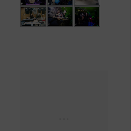
”
h
t
e
e
l