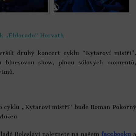
k „Eldorado“ Horvath
ršili druhý koncert cyklu “Kytaroví mistři”
u bluesovou show, plnou sólových momentů
ytmů.
 cyklu „Kytaroví mistři“ bude Roman Pokorn
 Muzeu.
Mladé Boleslavi naleznete na našem
facebooku