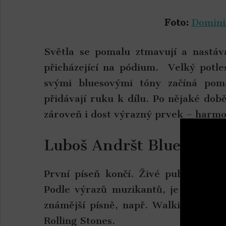
Foto:
Domini
Světla se pomalu ztmavují a nastáv
přicházející na pódium. Velký potle
svými bluesovými tóny začíná poma
přidávají ruku k dílu. Po nějaké dob
zároveň i dost výrazný prvek – harmo
Luboš Andršt Blues Band
První píseň končí. Živé publikum re
Podle výrazů muzikantů, je patrné, že
známější písně, např. Walking the D
Rolling Stones.