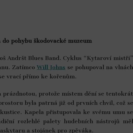
jna do pohybu škodovacké muzeum
š Andršt Blues Band. Cyklus “Kytaroví mistři
ranu. Zatímco
Will Johns
se pohupoval na vlnác
se vrací přímo ke kořenům.
a prázdnotou, protože místem dění se tentokrá
storu byla patrná již od prvních chvil, což s
akustice. Kapela přistupovala ke svému umu s
adiční rozlehlé palety hudebních nástrojů mě
baskytaru a stojánek pro zpěváka.