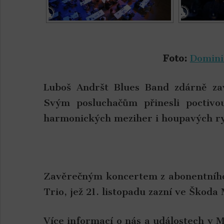
Foto:
Domini
Luboš Andršt Blues Band zdárně zav
Svým posluchačům přinesli poctivo
harmonických meziher i houpavých r
Zavěrečným koncertem z abonentního
Trio, jež 21. listopadu zazní ve Škoda
Více informací o nás a událostech v 