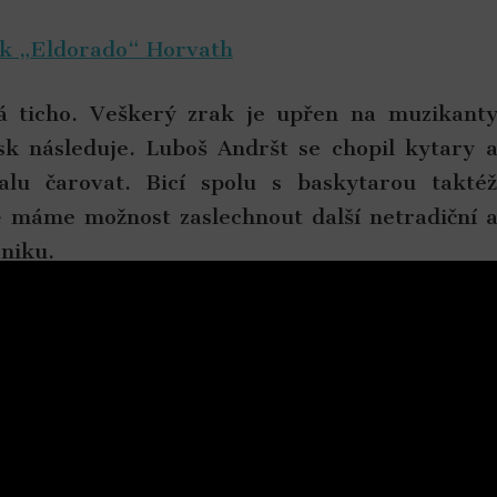
k „Eldorado“ Horvath
á ticho. Veškerý zrak je upřen na muzikant
sk následuje. Luboš Andršt se chopil kytary 
lu čarovat. Bicí spolu s baskytarou takté
ě máme možnost zaslechnout další netradiční 
niku.
 ví jak zaujmout posluchače
aguje dosti nadšeně, někteří dokonce pískají
 si hraní náležitě užívají. Na řadu přichází 
og, jež se především zpopularizovala díky Th