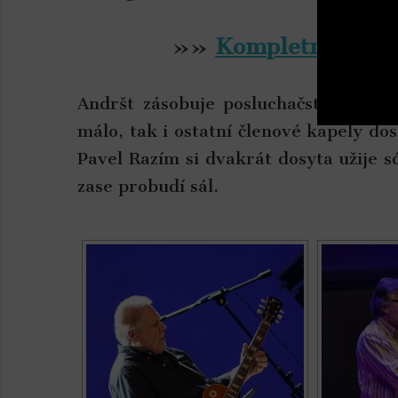
»»
Kompletní FOTO
Andršt zásobuje posluchačstvo rozm
málo, tak i ostatní členové kapely do
Pavel Razím si dvakrát dosyta užije s
zase probudí sál.