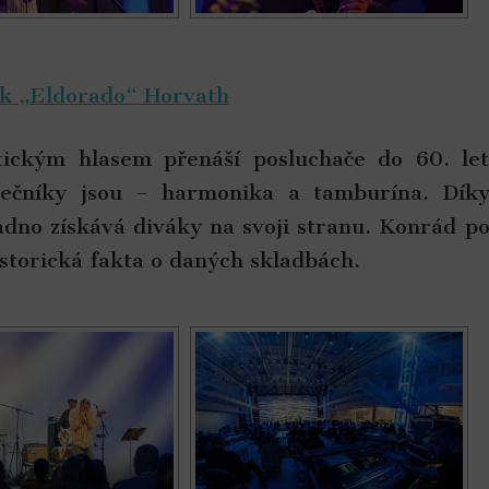
k „Eldorado“ Horvath
ckým hlasem přenáší posluchače do 60. le
olečníky jsou – harmonika a tamburína. Dík
dno získává diváky na svoji stranu. Konrád p
storická fakta o daných skladbách.