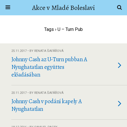
Akce v Mladé Boleslavi
Tags › U – Turn Pub
25.11.2017 • BY RENATA ŠAFÁŘOVÁ
Johnny Cash az U-Turn pubban A
Nyughatatlan együttes
előadásában
20.11.2017 • BY RENATA ŠAFÁŘOVÁ
Johnny Cash v podání kapely A
Nyughatatlan