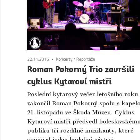
Boleslav.
Aktuální
informace
ze
společnosti
a
kultury
22.11.2016
Koncerty
/
Reportáže
města
Roman Pokorný Trio završili
Mladá
cyklus Kytaroví mistři
Boleslav
a
Poslední kytarový večer letošního roku
okolí.
zakončil Roman Pokorný spolu s kapel
21. listopadu ve Škoda Muzeu. Cyklus
Kytaroví mistři předvedl boleslavském
publiku tři rozdílné muzikanty, které
spojoval jeden hudební nástroj