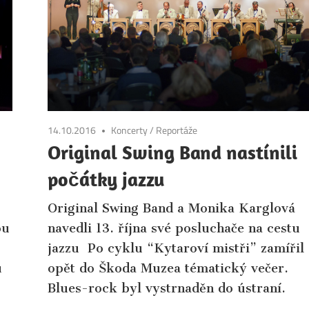
14.10.2016
Koncerty
/
Reportáže
Original Swing Band nastínili
počátky jazzu
Original Swing Band a Monika Karglová
ou
navedli 13. října své posluchače na cestu
jazzu Po cyklu “Kytaroví mistři” zamířil
u
opět do Škoda Muzea tématický večer.
Blues-rock byl vystrnaděn do ústraní.