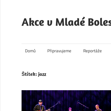
Skip
to
content
Akce v Mladé Boles
Akce
v
Mladé
Domů
Připravujeme
Reportáže
Boleslavi
je
kulturní
Štítek:
jazz
a
společenský
portál
města
Mladá