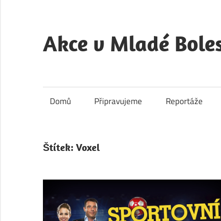
Skip
to
content
Akce v Mladé Boles
Akce
v
Mladé
Domů
Připravujeme
Reportáže
Boleslavi
je
kulturní
Štítek:
Voxel
a
společenský
portál
města
Mladá