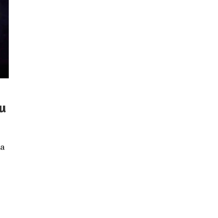
ou
na