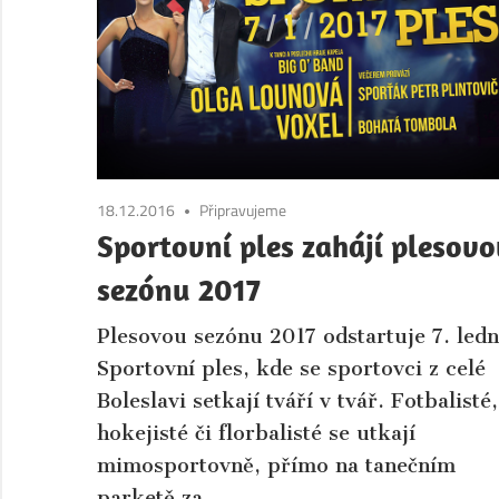
Boleslav.
Aktuální
informace
ze
společnosti
a
kultury
18.12.2016
Připravujeme
města
Sportovní ples zahájí plesov
Mladá
sezónu 2017
Boleslav
a
Plesovou sezónu 2017 odstartuje 7. led
okolí.
Sportovní ples, kde se sportovci z celé
Boleslavi setkají tváří v tvář. Fotbalisté,
hokejisté či florbalisté se utkají
mimosportovně, přímo na tanečním
parketě za