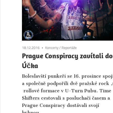
Boleslav.
Aktuální
informace
ze
společnosti
a
kultury
18.12.2016
Koncerty
/
Reportáže
města
Prague Conspiracy zavítali do
Mladá
Účka
Boleslav
a
Boleslavští punkeři se 16. prosince spoji
okolí.
a společně podpořili dvě pražské rock ‚
rollové formace v U-Turn Pubu. Time
Shifters cestovali s posluchači časem a
Prague Conspiracy dostávali svojí
hybnou