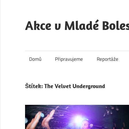
Skip
to
content
Akce v Mladé Boles
Akce
v
Mladé
Domů
Připravujeme
Reportáže
Boleslavi
je
kulturní
Štítek:
The Velvet Underground
a
společenský
portál
města
Mladá