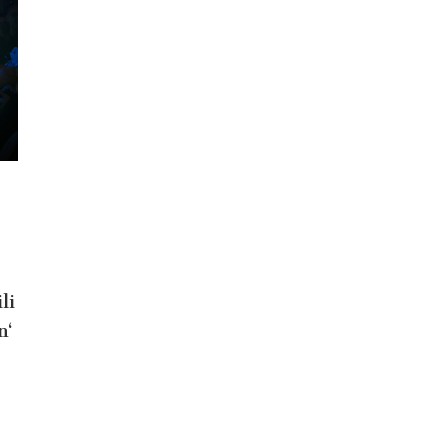
li
n‘