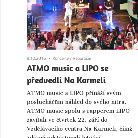
Boleslav.
Aktuální
informace
ze
společnosti
a
kultury
9.10.2016
Koncerty
/
Reportáže
města
ATMO music a LIPO se
Mladá
předvedli Na Karmeli
Boleslav
a
ATMO music a LIPO přínáší svým
okolí.
poslucháčům náhled do svého nitra.
ATMO music spolu s rapperem LIPO
zavítali ve čtvrtek 22. září do
Vzdělávacího centra Na Karmeli, čímž
zdárně odstartovali letošní