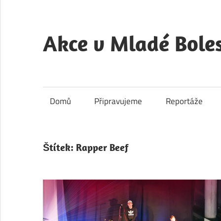
Skip
to
content
Akce v Mladé Boles
Akce
v
Mladé
Domů
Připravujeme
Reportáže
Boleslavi
je
kulturní
Štítek:
Rapper Beef
a
společenský
portál
města
Mladá