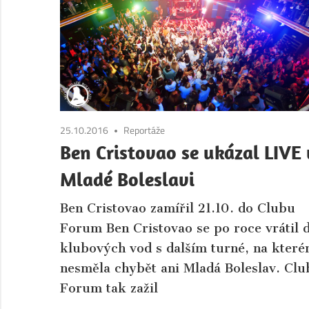
Boleslav.
Aktuální
informace
ze
společnosti
a
kultury
25.10.2016
Reportáže
města
Ben Cristovao se ukázal LIVE 
Mladá
Mladé Boleslavi
Boleslav
a
Ben Cristovao zamířil 21.10. do Clubu
okolí.
Forum Ben Cristovao se po roce vrátil 
klubových vod s dalším turné, na kter
nesměla chybět ani Mladá Boleslav. Clu
Forum tak zažil