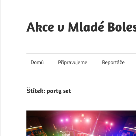
Skip
to
content
Akce v Mladé Boles
Akce
v
Mladé
Domů
Připravujeme
Reportáže
Boleslavi
je
kulturní
Štítek:
party set
a
společenský
portál
města
Mladá