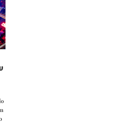
v
do
ém
b