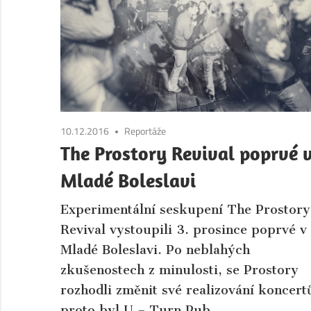
Boleslav.
Aktuální
informace
ze
společnosti
a
kultury
10.12.2016
Reportáže
města
The Prostory Revival poprvé 
Mladá
Mladé Boleslavi
Boleslav
a
Experimentální seskupení The Prostory
okolí.
Revival vystoupili 3. prosince poprvé v
Mladé Boleslavi. Po neblahých
zkušenostech z minulosti, se Prostory
rozhodli změnit své realizování koncert
proto byl U – Turn Pub