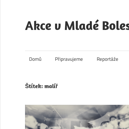
Skip
to
content
Akce v Mladé Boles
Akce
v
Mladé
Domů
Připravujeme
Reportáže
Boleslavi
je
kulturní
Štítek:
malíř
a
společenský
portál
města
Mladá