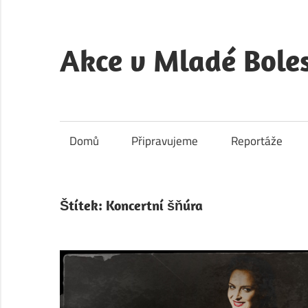
Skip
to
content
Akce v Mladé Boles
Akce
v
Mladé
Domů
Připravujeme
Reportáže
Boleslavi
je
kulturní
Štítek:
Koncertní šňúra
a
společenský
portál
města
Mladá