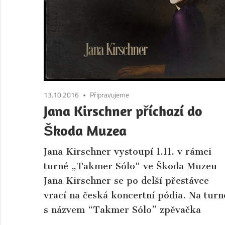
Boleslav.
Aktuální
informace
ze
společnosti
a
kultury
13.10.2016
Připravujeme
města
Jana Kirschner příchazí do
Mladá
Škoda Muzea
Boleslav
a
Jana Kirschner vystoupí 1.11. v rámci
okolí.
turné „Takmer Sólo“ ve Škoda Muzeu
Jana Kirschner se po delší přestávce
vrací na česká koncertní pódia. Na turn
s názvem “Takmer Sólo” zpěvačka