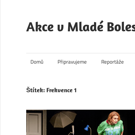
Skip
to
content
Akce v Mladé Boles
Akce
v
Mladé
Domů
Připravujeme
Reportáže
Boleslavi
je
kulturní
Štítek:
Frekvence 1
a
společenský
portál
města
Mladá