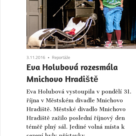
Boleslav.
Aktuální
informace
ze
společnosti
a
kultury
3.11.2016
Reportáže
města
Eva Holubová rozesmála
Mladá
Mnichovo Hradiště
Boleslav
a
Eva Holubová vystoupila v pondělí 31.
okolí.
října v Městském divadle Mnichovo
Hradiště. Městské divadlo Mnichovo
Hradiště zažilo poslední říjnový den
téměř plný sál. Jediné volná místa k
sezení byly přístavky