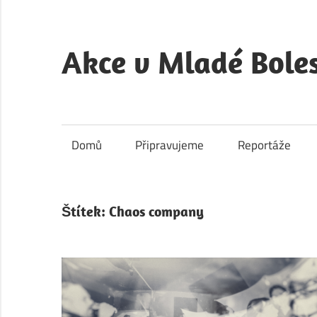
Skip
to
content
Akce v Mladé Boles
Akce
v
Mladé
Domů
Připravujeme
Reportáže
Boleslavi
je
kulturní
Štítek:
Chaos company
a
společenský
portál
města
Mladá