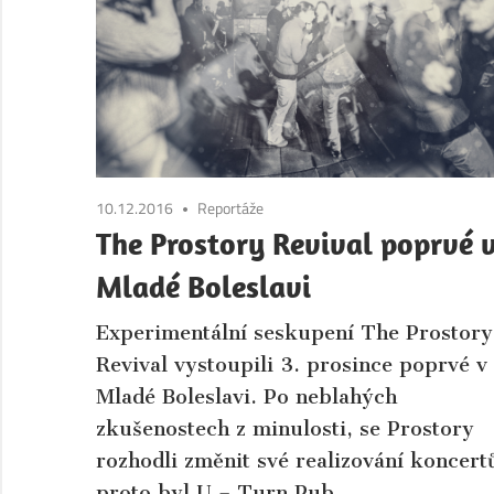
Boleslav.
Aktuální
informace
ze
společnosti
a
kultury
10.12.2016
Reportáže
města
The Prostory Revival poprvé 
Mladá
Mladé Boleslavi
Boleslav
a
Experimentální seskupení The Prostory
okolí.
Revival vystoupili 3. prosince poprvé v
Mladé Boleslavi. Po neblahých
zkušenostech z minulosti, se Prostory
rozhodli změnit své realizování koncert
proto byl U – Turn Pub